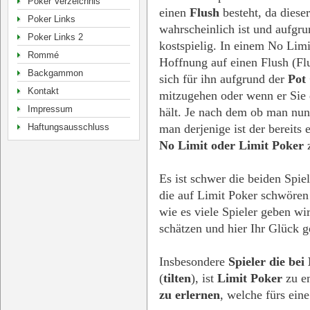
Poker Verzeichnis
einen
Flush
besteht, da dieser
Poker Links
wahrscheinlich ist und aufgr
Poker Links 2
kostspielig. In einem No Limi
Rommé
Hoffnung auf einen Flush (Fl
Backgammon
sich für ihn aufgrund der
Pot
Kontakt
mitzugehen oder wenn er Sie 
Impressum
hält. Je nach dem ob man nun 
Haftungsausschluss
man derjenige ist der bereits
No Limit oder Limit Poker
z
Es ist schwer die beiden Spiel
die auf Limit Poker schwören 
wie es viele Spieler geben w
schätzen und hier Ihr Glück 
Insbesondere
Spieler die bei
(
tilten
), ist
Limit Poker
zu em
zu erlernen
, welche fürs eine