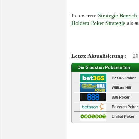
In unserem
Strategie Bereich
Holdem Poker Strategie
als a
Letzte Aktualisierung :
20.
Die 5 besten Pokerseiten
Bet365 Poker
William Hill
888 Poker
Betsson Poker
Unibet Poker