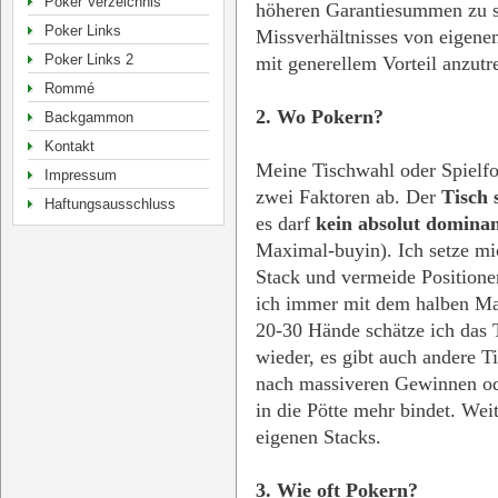
Poker Verzeichnis
höheren Garantiesummen zu sp
Poker Links
Missverhältnisses von eigene
Poker Links 2
mit generellem Vorteil anzutr
Rommé
2. Wo Pokern?
Backgammon
Kontakt
Meine Tischwahl oder Spielf
Impressum
zwei Faktoren ab. Der
Tisch s
Haftungsausschluss
es darf
kein absolut dominan
Maximal-buyin). Ich setze mic
Stack und vermeide Positione
ich immer mit dem halben Ma
20-30 Hände schätze ich das T
wieder, es gibt auch andere T
nach massiveren Gewinnen od
in die Pötte mehr bindet. Wei
eigenen Stacks.
3. Wie oft Pokern?