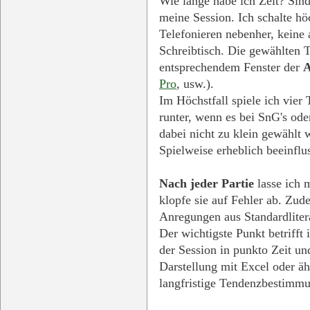
Wie lange habe ich Zeit? Sind
meine Session. Ich schalte hö
Telefonieren nebenher, keine
Schreibtisch. Die gewählten T
entsprechendem Fenster der
A
Pro
, usw.).
Im Höchstfall spiele ich vier
runter, wenn es bei SnG's od
dabei nicht zu klein gewählt
Spielweise erheblich beeinflus
Nach jeder Partie
lasse ich 
klopfe sie auf Fehler ab. Zud
Anregungen aus Standardlite
Der wichtigste Punkt betrifft
der Session in punkto Zeit un
Darstellung mit Excel oder äh
langfristige Tendenzbestimm