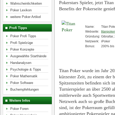
Pokerstars Spieler, jetzt Tit
Wahrscheinlichkeiten
Benefits der Pokerseite genie
Poker Lexikon
weitere Poker Artikel
Name:
Titan Pok
Profi Tipps
Webseite:
titanpoker
Poker Profi Tipps
Gründung:
Gibraltar,
Netzwerk:
iPoker
Profi Spielzüge
Bonus:
200% bis
Poker Konzepte
Ausgewählte Starthände
Handanalysen
Psychologie & Tipps
Titan Poker wurde im Jahr 20
Poker Mathematik
kürzester Zeit, zu einem der 
Spitzenzeiten befinden sich 
Poker Software
Turnierspieler an über 2500 
Buchempfehlungen
mittlerweile auch Sportwetten
Weitere Infos
Netzwerk auch so große Buch
sind, ist der Pokerraum gefül
Poker Foren
ambitionierter Pokerspieler n