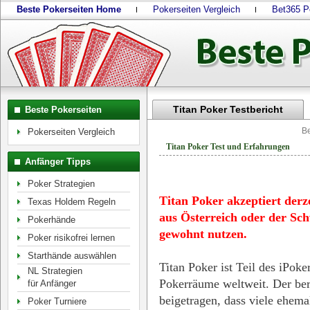
Beste Pokerseiten Home
Pokerseiten Vergleich
Bet365 P
Titan Poker Testbericht
Beste Pokerseiten
B
Pokerseiten Vergleich
Titan Poker Test und Erfahrungen
Anfänger Tipps
Poker Strategien
Titan Poker akzeptiert der
Texas Holdem Regeln
aus Österreich oder der Sc
Pokerhände
gewohnt nutzen.
Poker risikofrei lernen
Starthände auswählen
Titan Poker ist Teil des iPok
NL Strategien
Pokerräume weltweit. Der ber
für Anfänger
beigetragen, dass viele ehemal
Poker Turniere