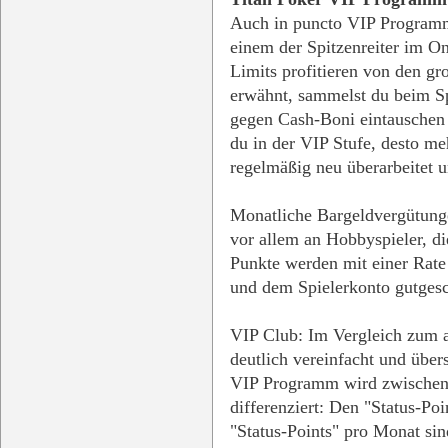
Auch in puncto VIP Programm
einem der Spitzenreiter im On
Limits profitieren von den g
erwähnt, sammelst du beim Sp
gegen Cash-Boni eintauschen k
du in der VIP Stufe, desto 
regelmäßig neu überarbeitet u
Monatliche Bargeldvergütunge
vor allem an Hobbyspieler, di
Punkte werden mit einer Rate
und dem Spielerkonto gutgesc
VIP Club: Im Vergleich zum 
deutlich vereinfacht und übers
VIP Programm wird zwischen 
differenziert: Den "Status-Po
"Status-Points" pro Monat sin