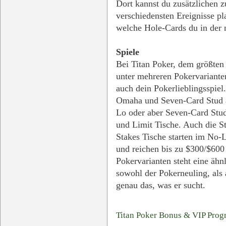
Dort kannst du zusätzlichen z
verschiedensten Ereignisse pl
welche Hole-Cards du in der 
Spiele
Bei Titan Poker, dem größten
unter mehreren Pokervarianten
auch dein Pokerlieblingsspie
Omaha und Seven-Card Stud a
Lo oder aber Seven-Card Stud
und Limit Tische. Auch die St
Stakes Tische starten im No-
und reichen bis zu $300/$600
Pokervarianten steht eine äh
sowohl der Pokerneuling, als 
genau das, was er sucht.
Titan Poker Bonus & VIP Prog