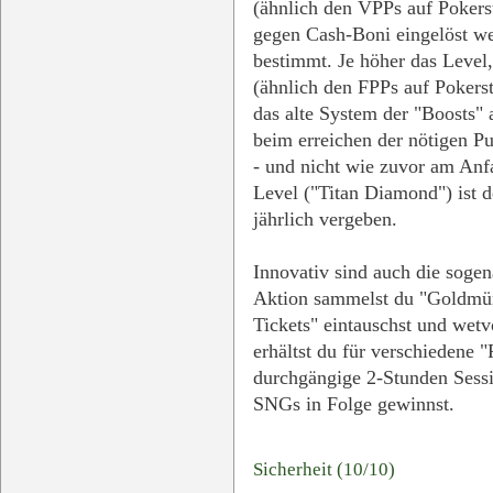
(ähnlich den VPPs auf Pokerst
gegen Cash-Boni eingelöst w
bestimmt. Je höher das Level
(ähnlich den FPPs auf Pokerst
das alte System der "Boosts" 
beim erreichen der nötigen P
- und nicht wie zuvor am Anf
Level ("Titan Diamond") ist d
jährlich vergeben.
Innovativ sind auch die sogen
Aktion sammelst du "Goldmün
Tickets" eintauschst und wet
erhältst du für verschiedene 
durchgängige 2-Stunden Sess
SNGs in Folge gewinnst.
Sicherheit (10/10)