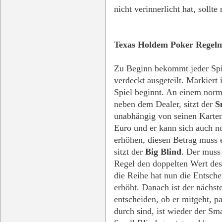
nicht verinnerlicht hat, sollt
Texas Holdem Poker Regeln T
Zu Beginn bekommt jeder Spi
verdeckt ausgeteilt. Markiert
Spiel beginnt. An einem norma
neben dem Dealer, sitzt der
S
unabhängig von seinen Karten
Euro und er kann sich auch n
erhöhen, diesen Betrag muss 
sitzt der
Big Blind
. Der muss 
Regel den doppelten Wert des 
die Reihe hat nun die Entschei
erhöht. Danach ist der nächst
entscheiden, ob er mitgeht, pa
durch sind, ist wieder der Sm